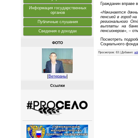
Гражданин вправе в
Информация государственных
«Начинается дачн
органов
пенсией в город н
регионального От
Публичные слушания
выплаты на банк
пенсионеров»
, – о
Сведения о доходах
Посмотреть подроб
ФОТО
Социального фонда
Просмотров
: 63 |
Добавил
:
ad
[
Ветераны
]
Ссылки