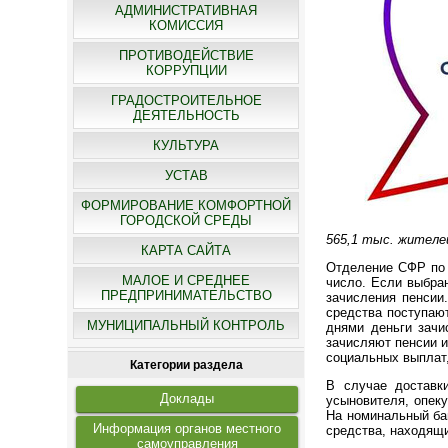
АДМИНИСТРАТИВНАЯ
КОМИССИЯ
ПРОТИВОДЕЙСТВИЕ
КОРРУПЦИИ
ГРАДОСТРОИТЕЛЬНОЕ
ДЕЯТЕЛЬНОСТЬ
КУЛЬТУРА
УСТАВ
ФОРМИРОВАНИЕ КОМФОРТНОЙ
ГОРОДСКОЙ СРЕДЫ
565,1 тыс. жителе
КАРТА САЙТА
Отделение СФР по 
МАЛОЕ И СРЕДНЕЕ
число. Если выбра
ПРЕДПРИНИМАТЕЛЬСТВО
зачисления пенсии
средства поступаю
МУНИЦИПАЛЬНЫЙ КОНТРОЛЬ
днями деньги зачи
зачисляют пенсии и
социальных выплат
Категории раздела
В случае доставки
Доклады
усыновителя, опеку
На номинальный ба
Информация органов местного
средства, находящи
самоуправления