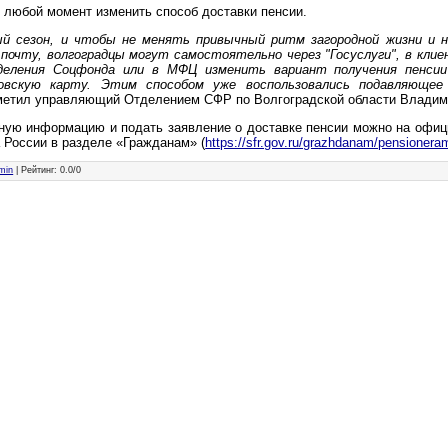
 любой момент изменить способ доставки пенсии.
ый сезон, и чтобы не менять привычный ритм загородной жизни и 
а почту, волгоградцы могут самостоятельно через "Госуслуги", в кли
деления Соцфонда или в МФЦ изменить вариант получения пенсии
овскую карту. Этим способом уже воспользовались подавляющее
тметил управляющий Отделением СФР по Волгоградской области Владим
ную информацию и подать заявление о доставке пенсии можно на офиц
 России в разделе «Гражданам» (
https://sfr.gov.ru/grazhdanam/pensionera
min
|
Рейтинг
:
0.0
/
0