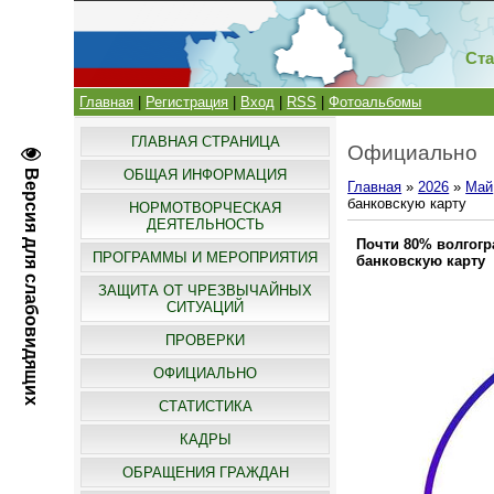
Ста
Главная
|
Регистрация
|
Вход
|
RSS
|
Фотоальбомы
ГЛАВНАЯ СТРАНИЦА
Официально
ОБЩАЯ ИНФОРМАЦИЯ
Версия для слабовидящих
Главная
»
2026
»
Май
банковскую карту
НОРМОТВОРЧЕСКАЯ
ДЕЯТЕЛЬНОСТЬ
Почти 80% волгогр
ПРОГРАММЫ И МЕРОПРИЯТИЯ
банковскую карту
ЗАЩИТА ОТ ЧРЕЗВЫЧАЙНЫХ
СИТУАЦИЙ
ПРОВЕРКИ
ОФИЦИАЛЬНО
СТАТИСТИКА
КАДРЫ
ОБРАЩЕНИЯ ГРАЖДАН