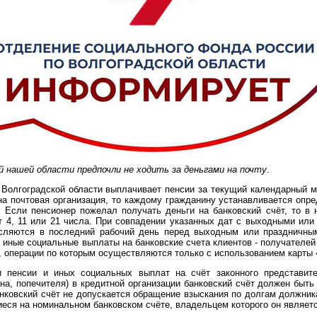
й нашей области предпочли не ходить за деньгами на почту
.
Волгоградской области выплачивает пенсии за текущий календарный ме
на почтовая организация, то каждому гражданину устанавливается опр
. Если пенсионер пожелал получать деньги на банковский счёт, то в 
т 4, 11 или 21 числа. При совпадении указанных дат с выходными или
сляются в последний рабочий день перед выходным или праздничны
 иные социальные выплаты на банковские счета клиентов - получателей
, операции по которым осуществляются только с использованием карты
 пенсии и иных социальных выплат на счёт законного представите
на, попечителя) в кредитной организации банковский счёт должен быт
нковский счёт не допускается обращение взыскания по долгам должник
еся на номинальном банковском счёте, владельцем которого он являетс