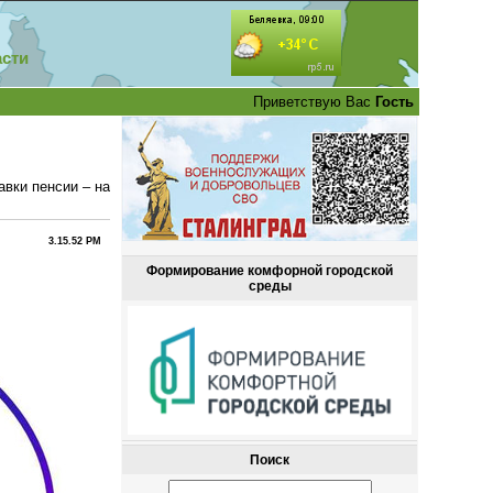
асти
Приветствую Вас
Гость
вки пенсии – на
3.15.52 PM
Формирование комфорной городской
среды
Поиск