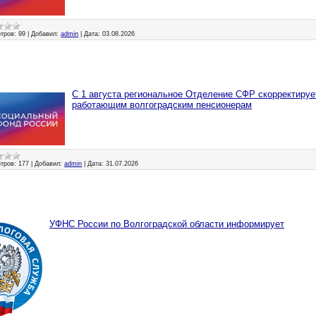
тров:
99
|
Добавил:
admin
|
Дата:
03.08.2026
С 1 августа региональное Отделение СФР скорректируе
работающим волгоградским пенсионерам
тров:
177
|
Добавил:
admin
|
Дата:
31.07.2026
УФНС России по Волгоградской области информирует