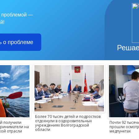
с проблемой —
й!
 о проблеме
Решае
Более 70 тысяч детей и подростков
отдохнули в оздоровительных
ей получили
Почти 92 тысяч
учреждениях Волгоградской
приниматели на
прошли осмотр
области
кой отрасли
медпунктах