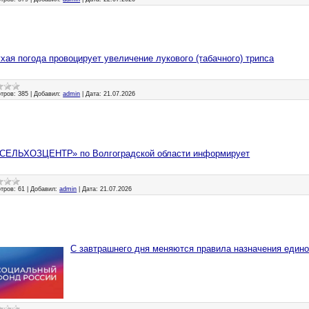
хая погода провоцирует увеличение лукового (табачного) трипса
тров:
385
|
Добавил:
admin
|
Дата:
21.07.2026
СЕЛЬХОЗЦЕНТР» по Волгоградской области информирует
тров:
61
|
Добавил:
admin
|
Дата:
21.07.2026
С завтрашнего дня меняются правила назначения едино