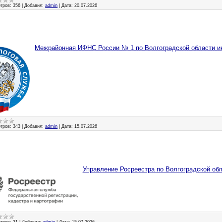
тров:
356
|
Добавил:
admin
|
Дата:
20.07.2026
Межрайонная ИФНС России № 1 по Волгоградской области 
тров:
343
|
Добавил:
admin
|
Дата:
15.07.2026
Управление Росреестра по Волгоградской об
тров:
31
|
Добавил:
admin
|
Дата:
15.07.2026