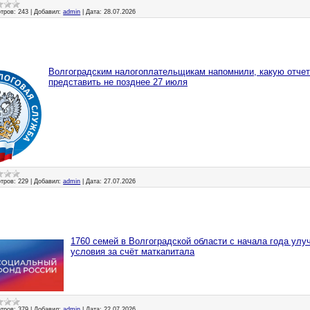
тров:
243
|
Добавил:
admin
|
Дата:
28.07.2026
Волгоградским налогоплательщикам напомнили, какую отче
представить не позднее 27 июля
тров:
229
|
Добавил:
admin
|
Дата:
27.07.2026
1760 семей в Волгоградской области с начала года у
условия за счёт маткапитала
тров:
379
|
Добавил:
admin
|
Дата:
22.07.2026