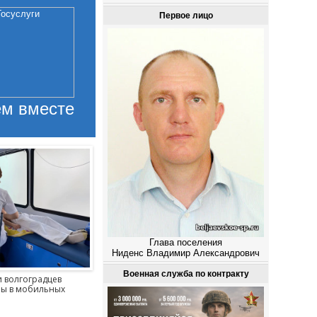
Первое лицо
м вместе
Глава поселения
Ниденс Владимир Александрович
Еще 215 млн рублей получила
Военная служба по контракту
Волгоградская область на
и волгоградцев
В Волгогр
программу расселения аварийного
ы в мобильных
участника
жилья
реабилит