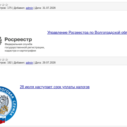
тров:
175
|
Добавил:
admin
|
Дата:
31.07.2026
Управление Росреестра по Волгоградской об
тров:
192
|
Добавил:
admin
|
Дата:
29.07.2026
28 июля наступает срок уплаты налогов