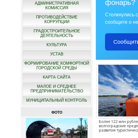
фонарь?
АДМИНИСТРАТИВНАЯ
КОМИССИЯ
Столкнулись 
ПРОТИВОДЕЙСТВИЕ
КОРРУПЦИИ
сообщите о не
ГРАДОСТРОИТЕЛЬНОЕ
ДЕЯТЕЛЬНОСТЬ
Сообщить
КУЛЬТУРА
УСТАВ
ФОРМИРОВАНИЕ КОМФОРТНОЙ
ГОРОДСКОЙ СРЕДЫ
КАРТА САЙТА
МАЛОЕ И СРЕДНЕЕ
ПРЕДПРИНИМАТЕЛЬСТВО
МУНИЦИПАЛЬНЫЙ КОНТРОЛЬ
ФОТО
В волгоградском регионе
продолжается расчистка реки
Более 122 млн рубл
Медведицы
волгоградские пред
развитие туристичес