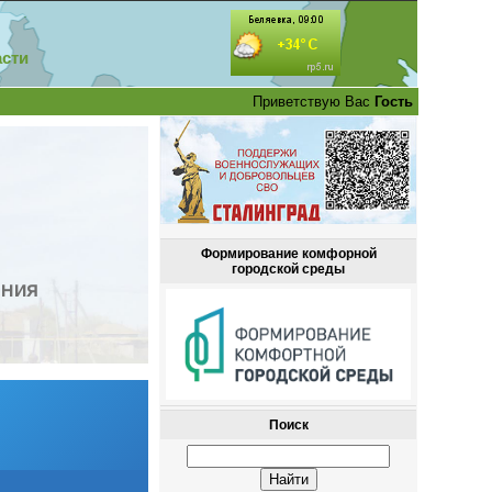
асти
Приветствую Вас
Гость
Формирование комфорной
городской среды
ения
Поиск