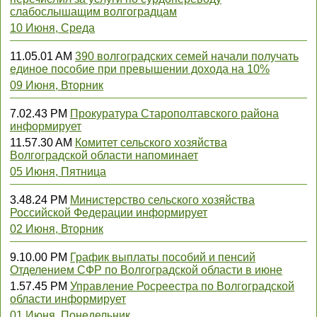
слабослышащим волгоградцам
10 Июня, Среда
11.05.01 AM
390 волгоградских семей начали получать
единое пособие при превышении дохода на 10%
09 Июня, Вторник
7.02.43 PM
Прокуратура Старополтавского района
информирует
11.57.30 AM
Комитет сельского хозяйства
Волгоградской области напоминает
05 Июня, Пятница
3.48.24 PM
Министерство сельского хозяйства
Российской Федерации информирует
02 Июня, Вторник
9.10.00 PM
График выплаты пособий и пенсий
Отделением СФР по Волгоградской области в июне
1.57.45 PM
Управление Росреестра по Волгоградской
области информирует
01 Июня, Понедельник