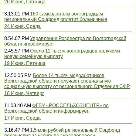
26 Июня, Пятница
3.13.01 PM
160 самозанятым волгоградцам
региональный Соцфонд оплатит больничные
24 Июня, Среда
8.54.07 PM
Управление Росреестра по Волгоградской
области информирует
2.45.57 PM
Около 12 тысяч волгоградцев получили
новую семейную выплату
19 Июня, Пятница
12.50.05 PM
Более 14 тысяч медработников
Волгоградской области получают специальную
социальную выплату от регионального Отделения СФР
18 Июня, Четверг
11.03.40 AM
ФГБУ «РОССЕЛЬХОЗЦЕНТР» по
Волгоградской области информирует
17 Июня, Среда
3.16.47 PM
1,5 млн рублей региональный Соцфонд
перечислил за услуги по сурдопереводу