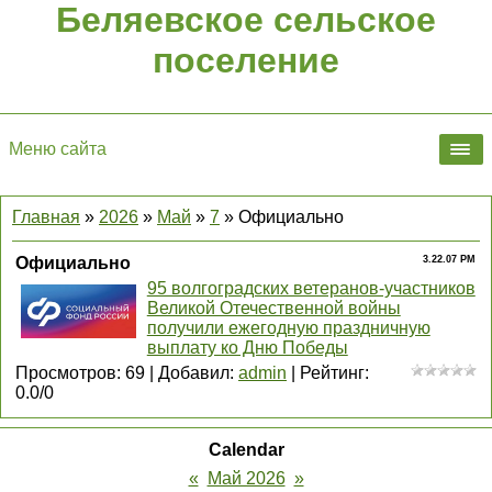
Беляевское сельское
поселение
Меню сайта
Главная
»
2026
»
Май
»
7
» Официально
Официально
3.22.07 PM
95 волгоградских ветеранов-участников
Великой Отечественной войны
получили ежегодную праздничную
выплату ко Дню Победы
Просмотров
:
69
|
Добавил
:
admin
|
Рейтинг
:
0.0
/
0
Calendar
«
Май 2026
»