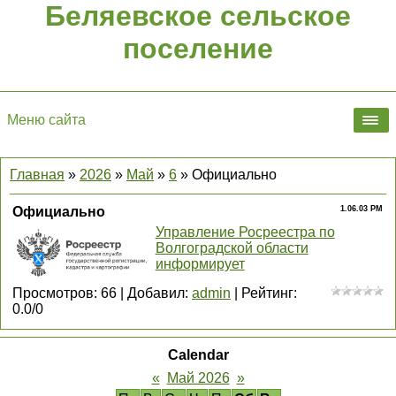
Беляевское сельское
поселение
Меню сайта
Главная
»
2026
»
Май
»
6
» Официально
Официально
1.06.03 PM
Управление Росреестра по
Волгоградской области
информирует
Просмотров
:
66
|
Добавил
:
admin
|
Рейтинг
:
0.0
/
0
Calendar
«
Май 2026
»