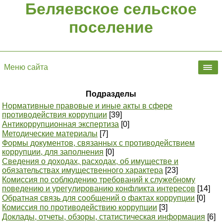
Беляевское сельское
поселение
Меню сайта
Подразделы
Нормативные правовые и иные акты в сфере
противодействия коррупции
[39]
Антикоррупционная экспертиза
[0]
Методические материалы
[7]
Формы документов, связанных с противодействием
коррупции, для заполнения
[0]
Сведения о доходах, расходах, об имуществе и
обязательствах имущественного характера
[23]
Комиссия по соблюдению требований к служебному
поведению и урегулированию конфликта интересов
[14]
Обратная связь для сообщений о фактах коррупции
[0]
Комиссия по противодействию коррупции
[3]
Доклады, отчеты, обзоры, статистическая информация
[6]