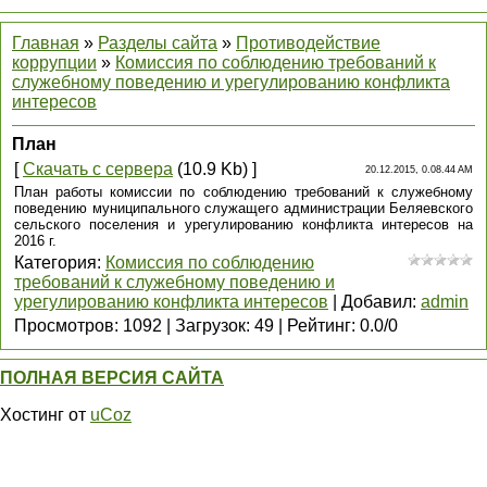
Главная
»
Разделы сайта
»
Противодействие
коррупции
»
Комиссия по соблюдению требований к
служебному поведению и урегулированию конфликта
интересов
План
[
Скачать с сервера
(10.9 Kb) ]
20.12.2015, 0.08.44 AM
План работы комиссии по соблюдению требований к служебному
поведению муниципального служащего администрации Беляевского
сельского поселения и урегулированию конфликта интересов на
2016 г.
Категория
:
Комиссия по соблюдению
требований к служебному поведению и
урегулированию конфликта интересов
|
Добавил
:
admin
Просмотров
:
1092
|
Загрузок
:
49
|
Рейтинг
:
0.0
/
0
ПОЛНАЯ ВЕРСИЯ САЙТА
Хостинг от
uCoz