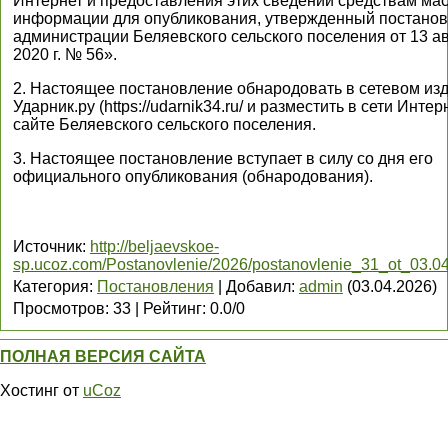
Интернет и предоставления этих сведений средствам ма
информации для опубликования, утвержденный постано
администрации Беляевского сельского поселения от 13 ав
2020 г. № 56».
2. Настоящее постановление обнародовать в сетевом из
Ударник.ру (https://udarnik34.ru/ и разместить в сети Интер
сайте Беляевского сельского поселения.
3. Настоящее постановление вступает в силу со дня его
официального опубликования (обнародования).
Источник
:
http://beljaevskoe-
sp.ucoz.com/Postanovlenie/2026/postanovlenie_31_ot_03.04
Категория
:
Постановления
|
Добавил
:
admin
(03.04.2026)
Просмотров
:
33
|
Рейтинг
:
0.0
/
0
ПОЛНАЯ ВЕРСИЯ САЙТА
Хостинг от
uCoz