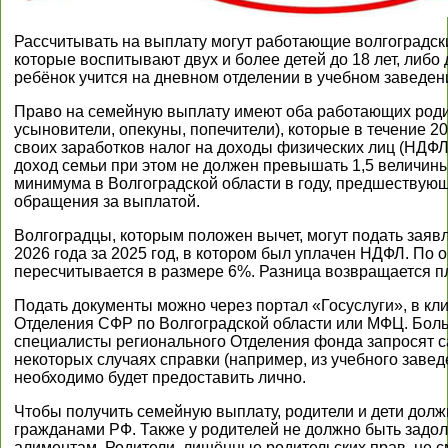
Рассчитывать на выплату могут работающие волгоградск
которые воспитывают двух и более детей до 18 лет, либо д
ребёнок учится на дневном отделении в учебном заведен
Право на семейную выплату имеют оба работающих роди
усыновители, опекуны, попечители), которые в течение 20
своих заработков налог на доходы физических лиц (НДФ
доход семьи при этом не должен превышать 1,5 величин
минимума в Волгоградской области в году, предшествую
обращения за выплатой.
Волгоградцы, которым положен вычет, могут подать заявл
2026 года за 2025 год, в котором был уплачен НДФЛ. По 
пересчитывается в размере 6%. Разница возвращается п
Подать документы можно через портал «Госуслуги», в кл
Отделения СФР по Волгоградской области или МФЦ. Бол
специалисты регионального Отделения фонда запросят с
некоторых случаях справки (например, из учебного заве
необходимо будет предоставить лично.
Чтобы получить семейную выплату, родители и дети дол
гражданами РФ. Также у родителей не должно быть задо
алиментам. Родители, лишённые родительских прав, не с