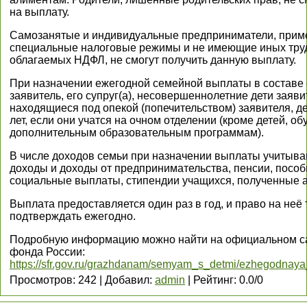
на выплату.
Самозанятые и индивидуальные предприниматели, при
специальные налоговые режимы и не имеющие иных тру
облагаемых НДФЛ, не смогут получить данную выплату.
При назначении ежегодной семейной выплаты в составе 
заявитель, его супруг(а), несовершеннолетние дети заявит
находящиеся под опекой (попечительством) заявителя, де
лет, если они учатся на очном отделении (кроме детей, о
дополнительным образовательным программам).
В числе доходов семьи при назначении выплаты учитыв
доходы и доходы от предпринимательства, пенсии, пособ
социальные выплаты, стипендии учащихся, полученные 
Выплата предоставляется один раз в год, и право на неё 
подтверждать ежегодно.
Подробную информацию можно найти на официальном с
фонда России:
https://sfr.gov.ru/grazhdanam/semyam_s_detmi/ezhegodnay
Просмотров
:
242
|
Добавил
:
admin
|
Рейтинг
:
0.0
/
0